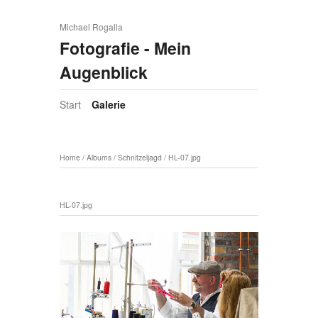
Michael Rogalla
Fotografie - Mein
Augenblick
Start
Galerie
Home
/
Albums
/
Schnitzeljagd
/
HL-07.jpg
HL-07.jpg